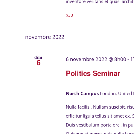
inventore veritatis et quasi archi
$30
novembre 2022
dim
6 novembre 2022 @ 8h00
-
1
6
Politics Seminar
North Campus
London, United
Nulla facilisi. Nullam suscipit, r
efficitur ligula tellus sit amet ex
Duis vestibulum porta orci, in p
Quisque at massa quis nulla laor