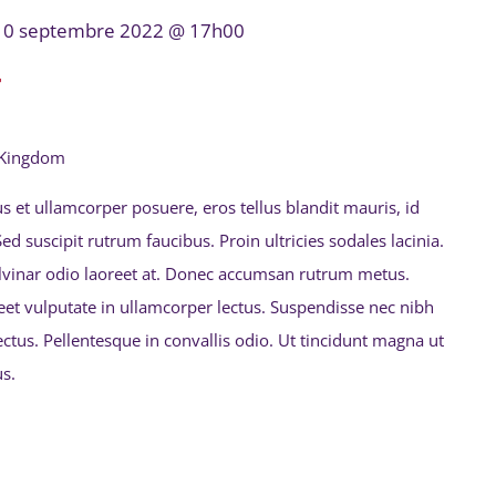
10 septembre 2022 @ 17h00
r
 Kingdom
isus et ullamcorper posuere, eros tellus blandit mauris, id
. Sed suscipit rutrum faucibus. Proin ultricies sodales lacinia.
ulvinar odio laoreet at. Donec accumsan rutrum metus.
eet vulputate in ullamcorper lectus. Suspendisse nec nibh
ectus. Pellentesque in convallis odio. Ut tincidunt magna ut
s.