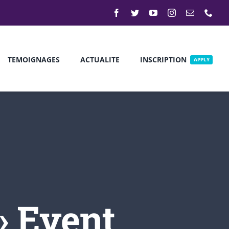
TEMOIGNAGES
ACTUALITE
INSCRIPTION
APPLY
Discover New
Events
Our modern institution is interested
› Event
in cultivating an environment where
young students can come together
and learn in a creative environment.