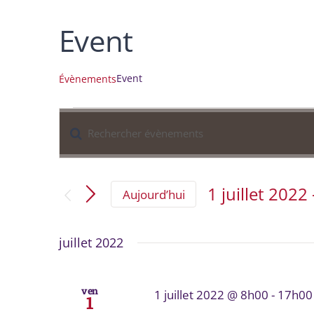
Event
Event
Évènements
Évènements
Saisir
Recherche
mot-
et
clé.
1 juillet 2022
 
navigation
Aujourd’hui
Rechercher
Sélectionnez
Évènements
de
une
par
juillet 2022
date.
vues
mot-
Évènements
clé.
ven
1 juillet 2022 @ 8h00
-
17h00
1