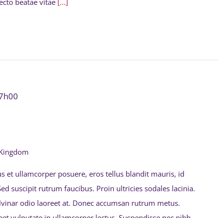
tecto beatae vitae
[...]
7h00
 Kingdom
isus et ullamcorper posuere, eros tellus blandit mauris, id
. Sed suscipit rutrum faucibus. Proin ultricies sodales lacinia.
ulvinar odio laoreet at. Donec accumsan rutrum metus.
eet vulputate in ullamcorper lectus. Suspendisse nec nibh