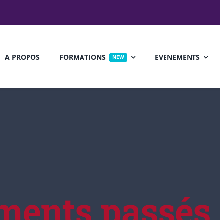
A PROPOS
FORMATIONS
EVENEMENTS
NEW
 Seminar
Political Seminar
£30
FREE
ports Science
Biology
ments passés
12, 2017
@ 8:00 am
July 17, 2016
@ 8:00 am